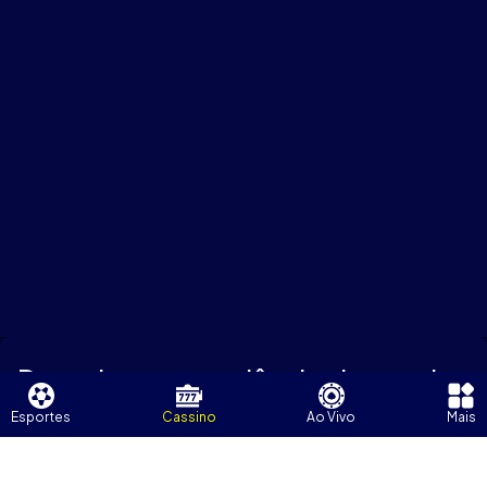
Descubra a experiência de cassino
online da GingaBet
Esportes
Cassino
Ao Vivo
Mais
Os cassinos online transformaram o mundo do
Mostrar mais
entretenimento, oferecendo uma experiência imersiva e