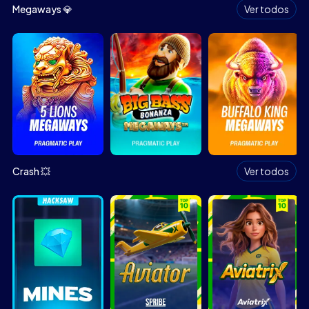
Megaways 💎
Ver todos
Crash 💥
Ver todos