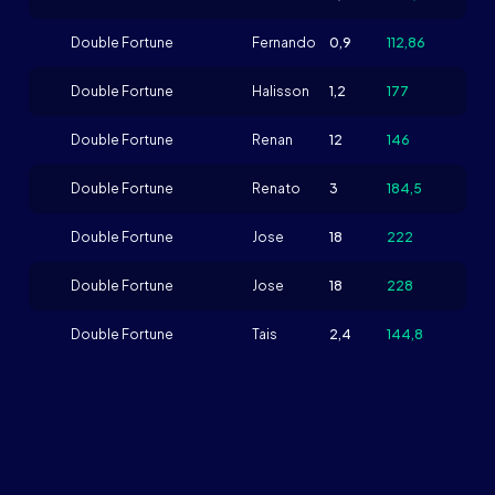
Double Fortune
Fernando
0,9
112,86
Double Fortune
Halisson
1,2
177
Double Fortune
Renan
12
146
Double Fortune
Renato
3
184,5
Double Fortune
Jose
18
222
Double Fortune
Jose
18
228
Double Fortune
Tais
2,4
144,8