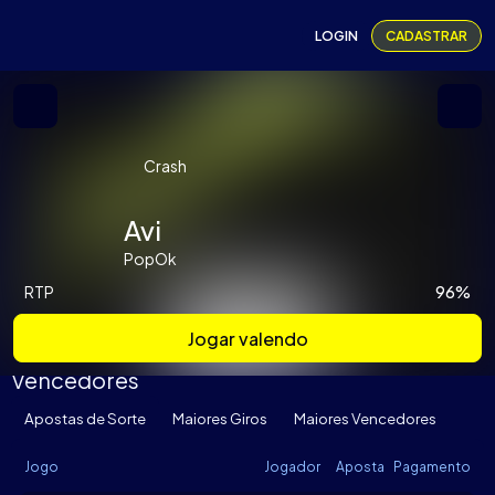
LOGIN
CADASTRAR
Crash
Avi
PopOk
RTP
96%
Jogar valendo
Vencedores
Apostas de Sorte
Maiores Giros
Maiores Vencedores
Jogo
Jogador
Aposta
Pagamento