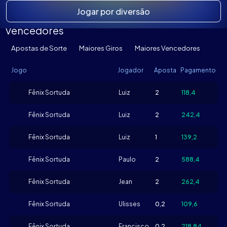
Jogar por diversão
Vencedores
Apostas de Sorte
Maiores Giros
Maiores Vencedores
Jogo
Jogador
Aposta
Pagamento
Fênix Sortuda
Luiz
2
118,4
Fênix Sortuda
Luiz
2
242,4
Fênix Sortuda
Luiz
1
139,2
Fênix Sortuda
Paulo
2
588,4
Fênix Sortuda
Jean
2
262,4
Fênix Sortuda
Ulisses
0,2
109,6
Fênix Sortuda
Francisco
0,2
218,84