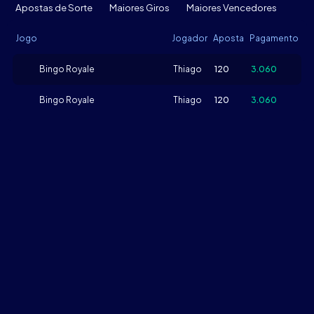
Apostas de Sorte
Maiores Giros
Maiores Vencedores
Jogo
Jogador
Aposta
Pagamento
Bingo Royale
Thiago
120
3.060
Bingo Royale
Thiago
120
3.060