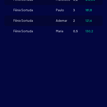
Fênix Sortuda
Paulo
3
181,8
Fênix Sortuda
Ademar
2
121,6
Fênix Sortuda
Maria
0,5
130,2