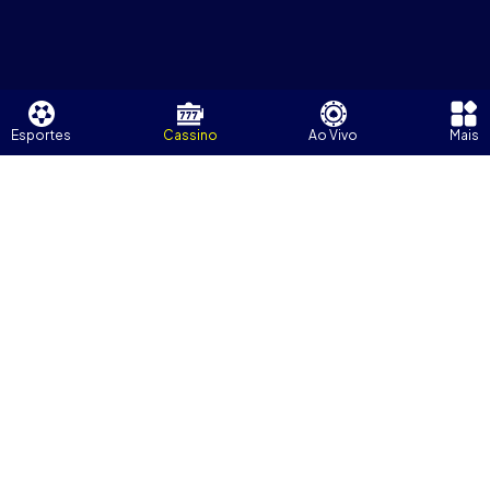
Esportes
Cassino
Ao Vivo
Mais
Licença
Informações
Jurídico
Suporte