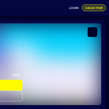
LOGIN
CADASTRAR
96%