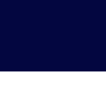
Jurídico
Jogo responsável