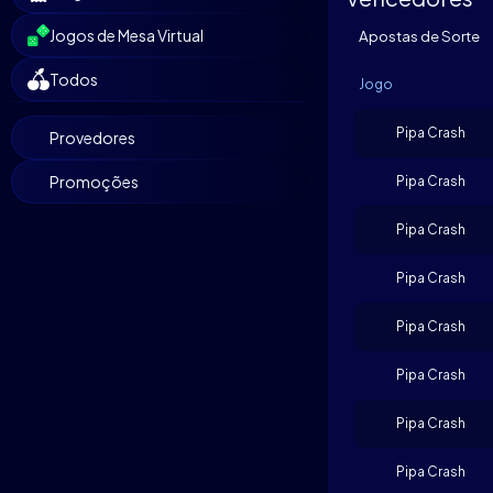
Jogos de Mesa Virtual
Apostas de Sorte
Todos
Jogo
Pipa Crash
Provedores
Promoções
Pipa Crash
Pipa Crash
Pipa Crash
Pipa Crash
Pipa Crash
Pipa Crash
Pipa Crash