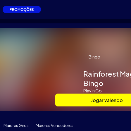
O
PROMOÇÕES
Bingo
Rainforest Ma
Bingo
Play'n Go
Jogar valendo
Maiores Giros
Maiores Vencedores