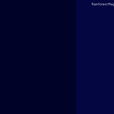
Rainforest Ma