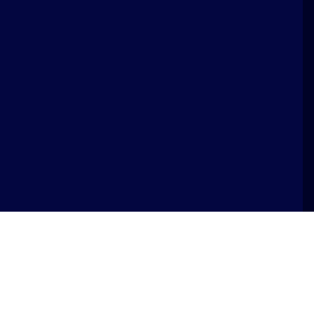
Suporte
Pagamentos
suporte@ginga.bet.br