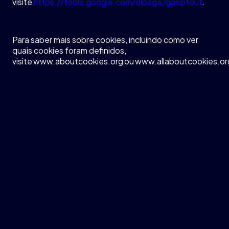
visite
https://tools.google.com/dlpage/gaoptout
.
Para saber
mais
sobre
cookies,
incluindo
como
ver
quais cookies
foram
definidos
,
visite
www.aboutcookies.org
ou
www.allaboutcookies.or