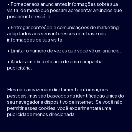
•
Fornecer
aos
anunciantes
informações
sobre
sua
visita
, de modo que
possam
apresentar
anúncios
que
possam
interessá
-lo.
•
Entregar
conteúdo
e
comunicações
de marketing
adaptados
aos
seus
interesses com base
nas
informações
de
sua
visita
.
•
Limitar
o
número
de
vezes
que
você
vê
um
anúncio
.
•
Ajudar
a
medir
a
eficácia
de
uma
campanha
publicitária
.
Eles
não
armazenam
diretamente
informações
pessoais
, mas
são
baseados
na
identificação
única
do
seu
navegador
e
dispositivo
de internet. Se
você
não
permitir
esses cookies,
você
experimentará
uma
publicidade
menos
direcionada
.