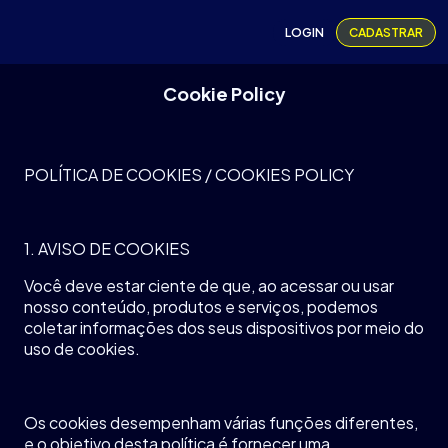
LOGIN
CADASTRAR
Cookie Policy
POLÍTICA DE COOKIES
/ COOKIES POLICY
1. AVISO DE COOKIES
Você
deve
estar
ciente
de que,
ao
acessar
ou
usar
nosso
conteúdo
,
produtos
e
serviços
,
podemos
coletar
informações
dos
seus
dispositivos
por
meio
do
uso
de cookies.
Os
cookies
desempenham
várias
funções
diferentes
,
e o
objetivo
desta
política
é
fornecer
uma