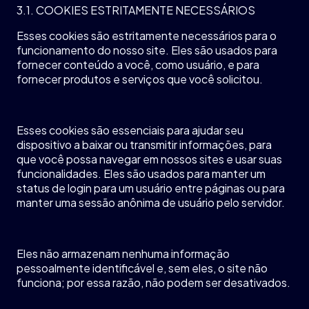
3.1. COOKIES ESTRITAMENTE NECESSÁRIOS
Esses cookies
são
estritamente
necessários
para o
funcionamento
do
nosso
site. Eles
são
usados
para
fornecer
conteúdo
a
você
,
como
usuário
, e para
fornecer
produtos
e
serviços
que
você
solicitou
.
Esses cookies
são
essenciais
para
ajudar
seu
dispositivo
a
baixar
ou
transmitir
informações
, para
que
você
possa
navegar
em
nossos
sites e usar
suas
funcionalidades
. Eles
são
usados
para
manter
um
status de login para um
usuário
entre
páginas
ou
para
manter
uma
sessão
anônima
de
usuário
pelo
servidor
.
Eles
não
armazenam
nenhuma
informação
pessoalmente
identificável
e,
sem
eles
, o site
não
funciona
;
por
essa
razão
,
não
podem
ser
desativados
.