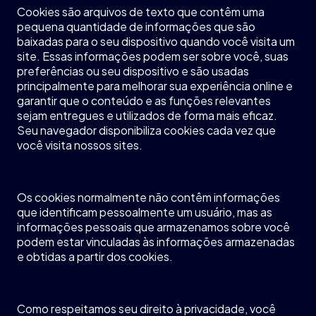
Cookies
são
arquivos
de
texto
que
contêm
uma
pequena
quantidade
de
informações
que
são
baixadas
para o
seu
dispositivo
quando
você
visita
um
site.
Essas
informações
podem
ser
sobre
você
,
suas
preferências
ou
seu
dispositivo
e
são
usadas
principalmente
para
melhorar
sua
experiência
online e
garantir
que
o
conteúdo
e as
funções
relevantes
sejam
entregues
e
utilizados
de forma
mais
eficaz
.
Seu
navegador
disponibiliza
cookies
cada
vez
que
você
visita
nossos
sites.
Os
cookies
normalmente
não
contêm
informações
que
identificam
pessoalmente
um
usuário
, mas as
informações
pessoais
que
armazenamos
sobre
você
podem
estar
vinculadas
às
informações
armazenadas
e
obtidas
a
partir
dos cookies.
Como
respeitamos
seu
direito
à
privacidade
,
você