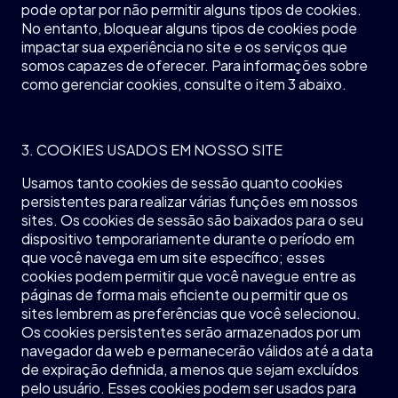
pode
optar
por
não
permitir
alguns
tipos
de cookies.
No
entanto
,
bloquear
alguns
tipos
de cookies
pode
impactar
sua
experiência
no site e
os
serviços
que
somos
capazes
de
oferecer
. Para
informações
sobre
como
gerenciar
cookies,
consulte
o item 3
abaixo
.
3. COOKIES USADOS EM NOSSO SITE
Usamos
tanto cookies de
sessão
quanto
cookies
persistentes
para
realizar
várias
funções
em
nossos
sites.
Os
cookies de
sessão
são
baixados
para o
seu
dispositivo
temporariamente
durante
o
período
em
que
você
navega
em
um site
específico
; esses
cookies
podem
permitir
que
você
navegue
entre as
páginas
de forma
mais
eficiente
ou
permitir
que
os
sites
lembrem
as
preferências
que
você
selecionou
.
Os
cookies
persistentes
serão
armazenados
por
um
navegador
da web e
permanecerão
válidos
até
a data
de
expiração
definida
, a
menos
que
sejam
excluídos
pelo
usuário
. Esses cookies
podem
ser
usados
para