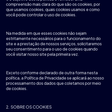
compreensão
mais
clara
do que
são
os
cookies,
por
que
usamos
cookies, quais cookies
usamos
e
como
você
pode
controlar
o
uso
de cookies.
Na
medida
em
que esses cookies
não
sejam
estritamente
necessários
para o
funcionamento
do
site e a
prestação
de
nossos
serviços
,
solicitaremos
seu
consentimento
para o
uso
de cookies
quando
você
visitar
nosso
site pela
primeira
vez
.
Exceto
conforme
declarado
de
outra
forma
nesta
política
, a Política de
Privacidade
se
aplicará
ao
nosso
processamento
dos dados que
coletamos
por
meio
de cookies.
2. SOBRE OS COOKIES