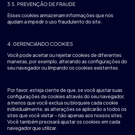
3.5. PREVENÇÃO DE FRAUDE
Esses cookies
armazenam
informações
que
nos
ajudam
a
impedir
o
uso
fraudulento
do site.
4. GERENCIANDO COOKIES
Você
pode
aceitar
ou
rejeitar
cookies de
diferentes
maneiras
,
por
exemplo
,
alterando
as
configurações
do
seu
navegador
ou
limpando
os
cookies
existentes
.
Por favor,
esteja
ciente
de que, se
você
ajustar
suas
configurações
de cookies
através
do
seu
navegador
,
a
menos
que
você
exclua
ou
bloqueie
cada
cookie
individualmente
, as
alterações
se
aplicarão
a
todos
os
sites que
você
visitar
–
não
apenas
aos
nossos
sites.
Você
também
precisará
ajustar
os
cookies
em
cada
navegador
que
utilizar
.