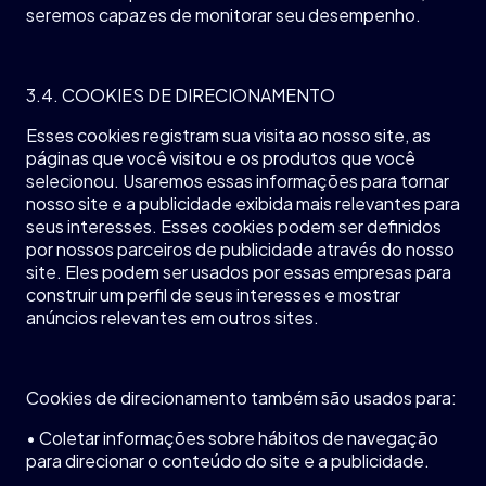
seremos
capazes
de
monitorar
seu
desempenho
.
3.4. COOKIES DE DIRECIONAMENTO
Esses cookies
registram
sua
visita
ao
nosso
site, as
páginas
que
você
visitou
e
os
produtos
que
você
selecionou
.
Usaremos
essas
informações
para
tornar
nosso
site e a
publicidade
exibida
mais
relevantes
para
seus
interesses. Esses cookies
podem
ser
definidos
por
nossos
parceiros
de
publicidade
através
do
nosso
site. Eles
podem
ser
usados
por
essas
empresas
para
construir
um
perfil
de
seus
interesses e
mostrar
anúncios
relevantes
em
outros sites.
Cookies de
direcionamento
também
são
usados
para:
•
Coletar
informações
sobre
hábitos
de
navegação
para
direcionar
o
conteúdo
do site e a
publicidade
.