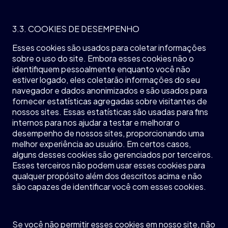
3.3. COOKIES DE DESEMPENHO
Esses cookies
são
usados
para
coletar
informações
sobre
o
uso
do site.
Embora
esses cookies
não
o
identifiquem
pessoalmente
enquanto
você
não
estiver
logado
,
eles
coletarão
informações
do
seu
navegador
e dados
anonimizados
e
são
usados
para
fornecer
estatísticas
agregadas
sobre
visitantes
de
nossos
sites.
Essas
estatísticas
são
usadas
para fins
internos
para
nos
ajudar
a
testar
e
melhorar
o
desempenho
de
nossos
sites,
proporcionando
uma
melhor
experiência
ao
usuário
. Em
certos
casos
,
alguns
desses
cookies
são
gerenciados
por
terceiros
.
Esses
terceiros
não
podem
usar esses cookies para
qualquer
propósito
além
dos
descritos
acima
e
não
são
capazes
de
identificar
você
com esses cookies.
Se
você
não
permitir
esses cookies
em
nosso
site,
não