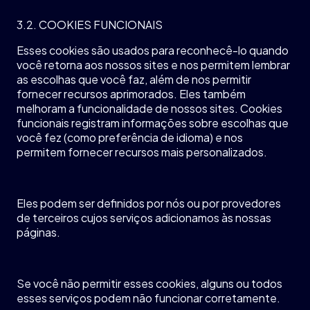
3.2. COOKIES FUNCIONAIS
Esses cookies
são
usados
para
reconhecê
-lo
quando
você
retorna
aos
nossos
sites e
nos
permitem
lembrar
as
escolhas
que
você
faz
,
além
de
nos
permitir
fornecer
recursos
aprimorados
. Eles
também
melhoram
a
funcionalidade
de
nossos
sites. Cookies
funcionais
registram
informações
sobre
escolhas
que
você
fez (
como
preferência
de
idioma
) e
nos
permitem
fornecer
recursos
mais
personalizados
.
Eles
podem
ser
definidos
por
nós
ou
por
provedores
de
terceiros
cujos
serviços
adicionamos
às
nossas
páginas
.
Se
você
não
permitir
esses cookies,
alguns
ou
todos
esses
serviços
podem
não
funcionar
corretamente
.