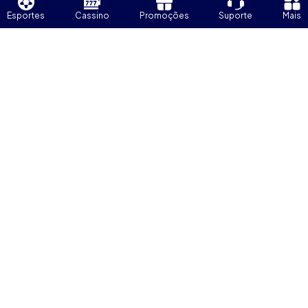
Esportes
Cassino
Promoções
Suporte
Mais
Licença
Informações
Jurídico
Suporte
Pagamentos
Sociais