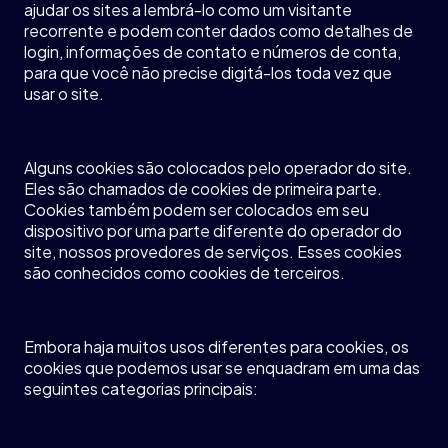
ajudar
os
sites a
lembrá
-lo
como
um
visitante
recorrente
e
podem
conter
dados
como
detalhes
de
login,
informações
de
contato
e
números
de
conta
,
para que
você
não
precise
digitá-los
toda
vez
que
usar o site.
Alguns
cookies
são
colocados
pelo
operador
do site.
Eles
são
chamados
de cookies de
primeira
parte
.
Cookies
também
podem
ser
colocados
em
seu
dispositivo
por
uma
parte
diferente
do
operador
do
site,
nossos
provedores de
serviços
. Esses cookies
são
conhecidos
como
cookies de
terceiros
.
Embora
haja
muitos
usos
diferentes
para cookies,
os
cookies que
podemos
usar se
enquadram
em
uma
das
seguintes
categorias
principais
: