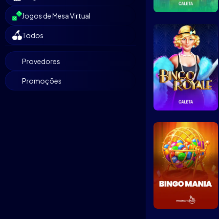
Jogos de Mesa Virtual
Todos
Provedores
Promoções