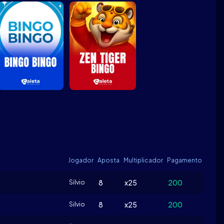
Jogador
Aposta
Multiplicador
Pagamento
8
x25
200
Silvio
8
x25
200
Silvio