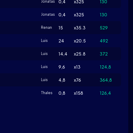
0,4
x325
130
Jonatas
0,4
x325
130
Jonatas
15
x35.3
529
Renan
24
x20.5
492
Luis
14,4
x25.8
372
Luis
9,6
x13
124,8
Luis
4,8
x76
364,8
Luis
0,8
x158
126,4
Thales