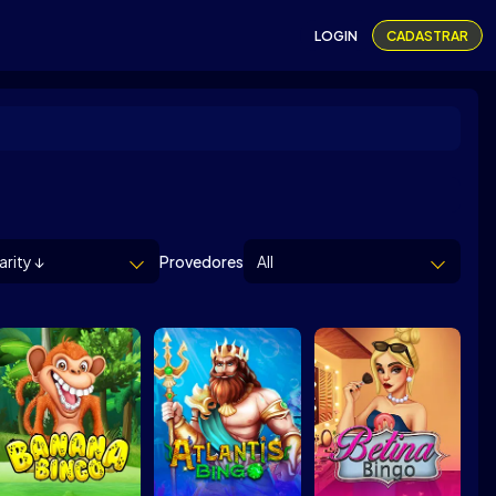
LOGIN
CADASTRAR
rity ↓
Provedores
All