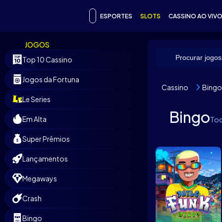
ESPORTES
SLOTS
CASSINO AO VIV
JOGOS
Top 10 Cassino
Jogos da Fortuna
Cassino
Bingo
Le Series
Bingo
Em Alta
Tod
Super Prêmios
Lançamentos
Megaways
Crash
Bingo