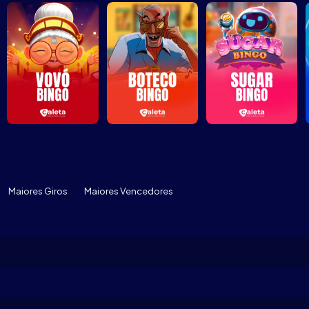
Maiores Giros
Maiores Vencedores