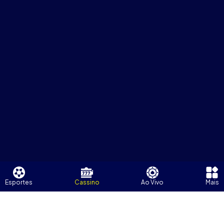
Esportes
Cassino
Ao Vivo
Mais