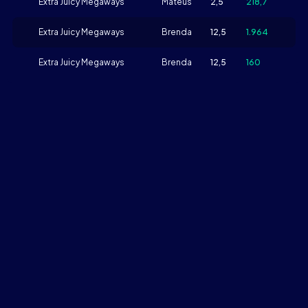
Extra Juicy Megaways
Mateus
2,5
218,7
Extra Juicy Megaways
Brenda
12,5
1.964
Extra Juicy Megaways
Brenda
12,5
160