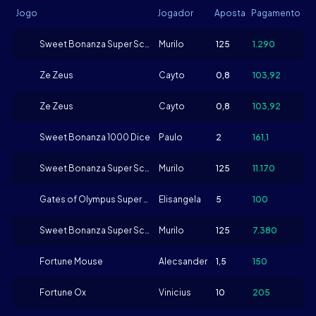
Jogo
Jogador
Aposta
Pagamento
Sweet Bonanza Super Scatter
Murilo
125
1.290
Ze Zeus
Cayto
0,8
103,92
Ze Zeus
Cayto
0,8
103,92
Sweet Bonanza 1000 Dice
Paulo
2
161,1
Sweet Bonanza Super Scatter
Murilo
125
11.170
Gates of Olympus Super Scatter
Elisangela
5
100
Sweet Bonanza Super Scatter
Murilo
125
7.380
Fortune Mouse
Alecsander
1,5
150
Fortune Ox
Vinicius
10
205