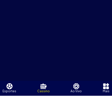
Esportes
Cassino
Ao Vivo
Mais