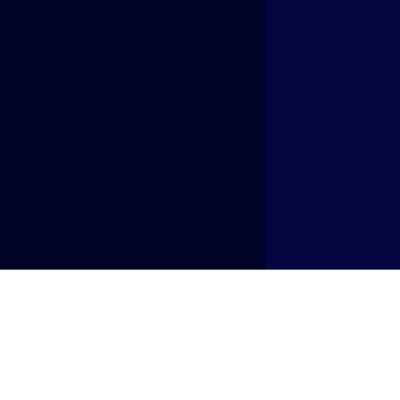
Licença
Informações
Ginga.bet.br é operada pela Jogo
Principal Ltda., inscrita no CNPJ/MF
Promoções