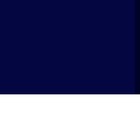
Suporte
Pagamentos
suporte@ginga.bet.br