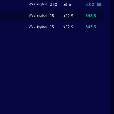
350
x8.6
3.001,88
Washington
15
x22.9
343,5
Washington
15
x22.9
343,5
Washington