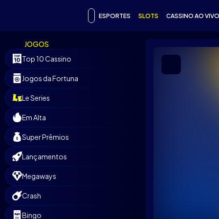
ESPORTES
SLOTS
CASSINO AO VIV
JOGOS
Top 10 Cassino
Jogos da Fortuna
Le Series
Em Alta
Super Prêmios
Lançamentos
Megaways
Crash
Bingo