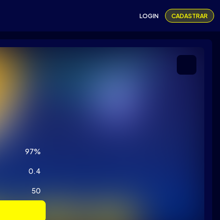
LOGIN
CADASTRAR
97%
0.4
50