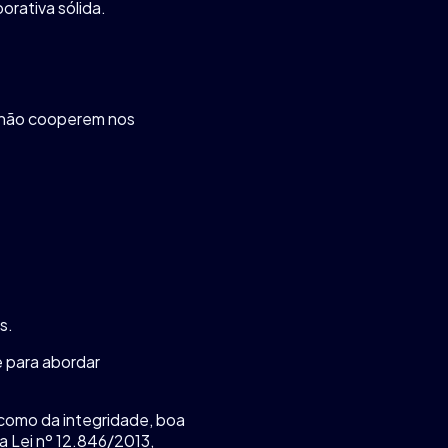
rativa sólida.
e não cooperem nos
s.
 para abordar
 como da integridade, boa
a Lei nº 12.846/2013
,