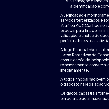
Verificação periódica
a identificação e corr
A verificação e monitoram
serviços terceirizados
e fo
Your
” ou KC
(“Conheça o se
especial
para fins de
minimi
validação e análise de do
perfil e natureza das ativi
A Jogo Principal não mante
Listas Restritivas
do Conse
comunicação de indisponibi
relacionamento comercial 
imediatamente.
A Jogo Principal
não permit
o disposto
na legislação v
Os dados cadastrais
fornec
em geral
serão armazenados 