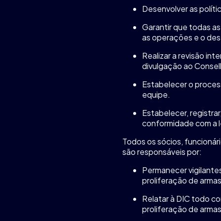
Desenvolver as polít
Garantir que todas as
as operações e o dese
Realizar a revisão in
divulgação ao Consel
Estabelecer o proces
equipe.
Estabelecer, registra
conformidade com a 
Todos os
sócios,
funcionár
são responsáveis por:
Permanecer vigilantes
proliferação de arma
Relatar
à
DIC todo co
proliferação de arma