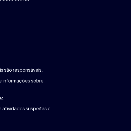
is são responsáveis.
 informações sobre
az.
 atividades suspeitas e