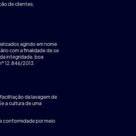
ção de clientes,
eirizados
agindo em nome
ário
com a finalidade
de
se
 da integridade
, boa
 nº 12.846
/2013.
facilitação da lavagem de
Se a cultura de uma
de conformidade por meio