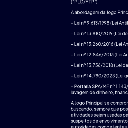
(“
PLD/FTP
”)
A abordagem da
Jogo Princ
- Lei nº 9.613/1998 (Lei An
- Lei nº 13.810/2019 (Lei de
- Lei nº 13.2
6
0
/2016 (Lei An
- Lei nº 12.846/2013 (Lei A
- Lei nº 13.756/2018 (Lei 
- Lei nº 14.790/2023 (
L
ei 
- Portaria SPA/MF nº 1.143
lavagem de dinheiro, finan
A
Jogo Principal
se comprome
buscando, sempre que possív
atividades sejam usadas para
suspeitos de envolvimento 
autoridades competentes, 