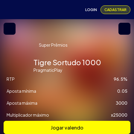
LOGIN
CADASTRAR
Super Prêmios
Tigre Sortudo 1000
PragmaticPlay
RTP
96.5%
Aposta mínima
0.05
Aposta máxima
3000
Multiplicador máximo
x25000
Jogar valendo