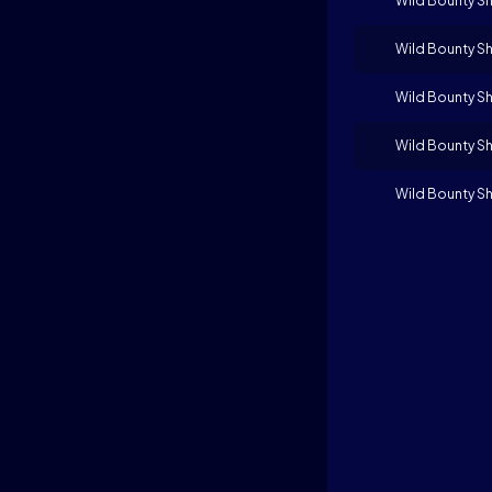
Wild Bounty 
Wild Bounty 
Wild Bounty 
Wild Bounty 
Wild Bounty 