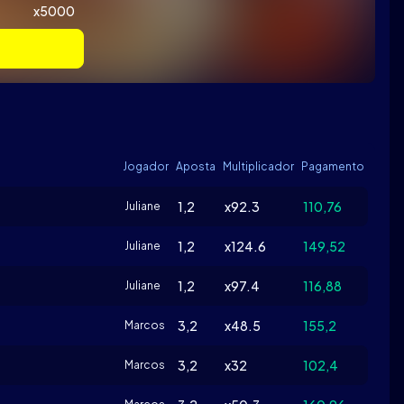
x5000
Jogador
Aposta
Multiplicador
Pagamento
1,2
x92.3
110,76
Juliane
1,2
x124.6
149,52
Juliane
1,2
x97.4
116,88
Juliane
3,2
x48.5
155,2
Marcos
3,2
x32
102,4
Marcos