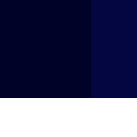
Licença
Informações
Ginga.bet.br é operada pela Jogo