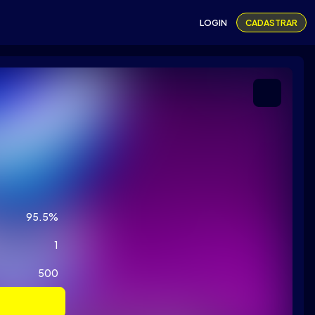
LOGIN
CADASTRAR
95.5%
1
500