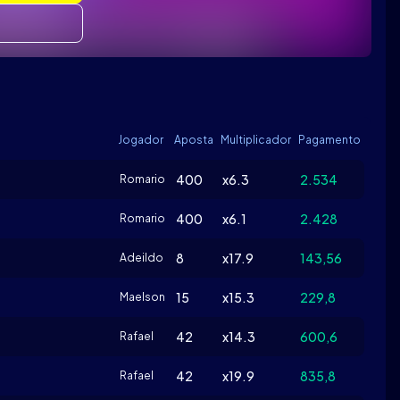
Jogador
Aposta
Multiplicador
Pagamento
400
x6.3
2.534
Romario
400
x6.1
2.428
Romario
8
x17.9
143,56
Adeildo
15
x15.3
229,8
Maelson
42
x14.3
600,6
Rafael
42
x19.9
835,8
Rafael