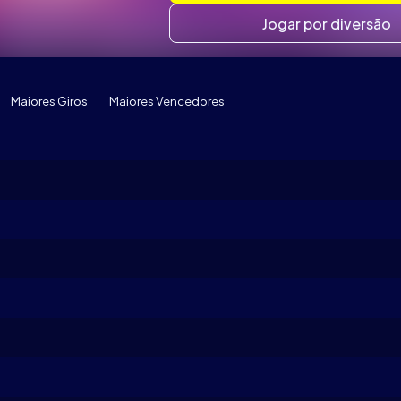
Jogar por diversão
Maiores Giros
Maiores Vencedores