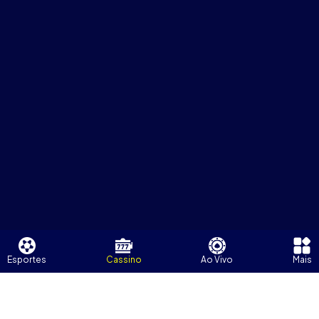
Esportes
Cassino
Ao Vivo
Mais