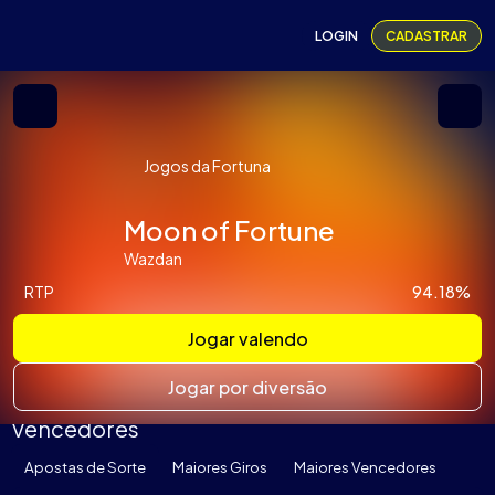
LOGIN
CADASTRAR
Jogos da Fortuna
Moon of Fortune
Wazdan
RTP
94.18%
Jogar valendo
Jogar por diversão
Vencedores
Apostas de Sorte
Maiores Giros
Maiores Vencedores