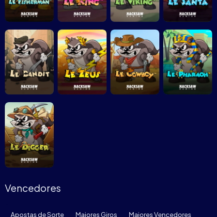
Vencedores
Apostas de Sorte
Maiores Giros
Maiores Vencedores