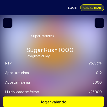
LOGIN
CADASTRAR
Super Prêmios
Sugar Rush 1000
PragmaticPlay
RTP
96.53%
Aposta mínima
0.2
Aposta máxima
3000
Multiplicador máximo
x25000
Jogar valendo