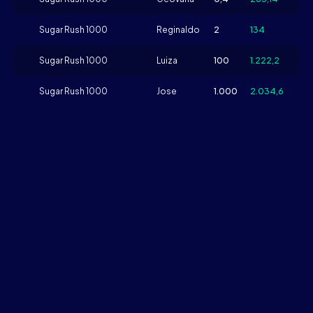
Sugar Rush 1000
Reginaldo
2
134
Sugar Rush 1000
Luiza
100
1.222,2
Sugar Rush 1000
Jose
1.000
2.034,6