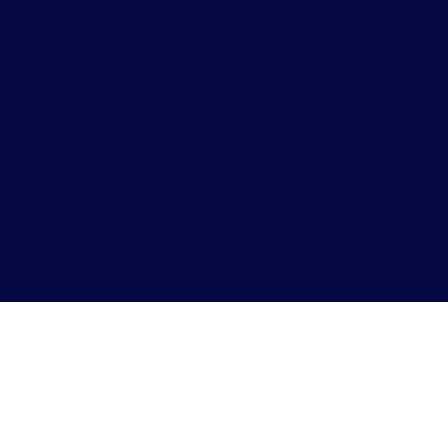
Jurídico
Jogo responsável