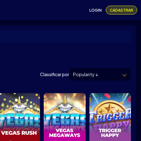
LOGIN
CADASTRAR
Classificar por
Popularity ↓