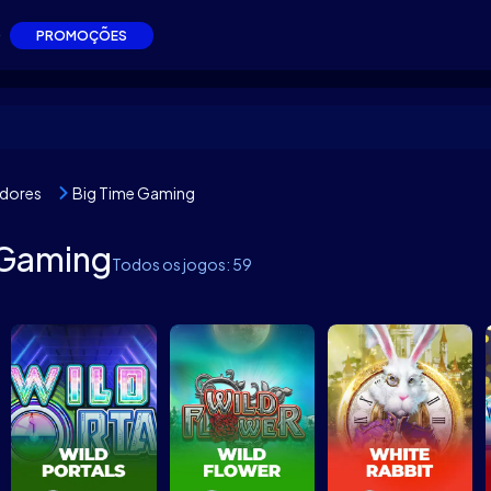
O
PROMOÇÕES
dores
Big Time Gaming
 Gaming
Todos os jogos: 59