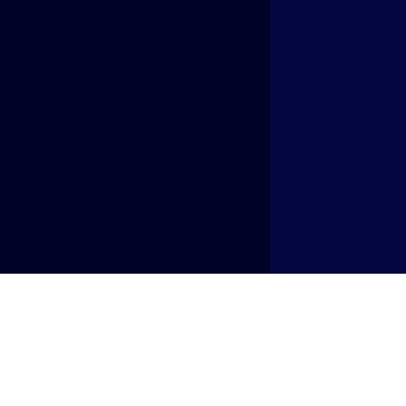
Licença
Informações
Ginga.bet.br é operada pela Jogo
Principal Ltda., inscrita no CNPJ/MF
Promoções