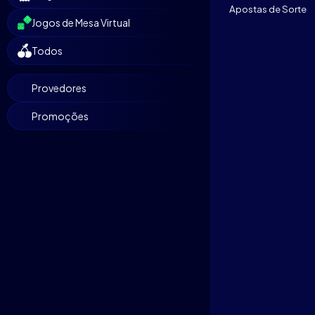
Apostas de Sorte
Jogos de Mesa Virtual
Todos
Provedores
Promoções