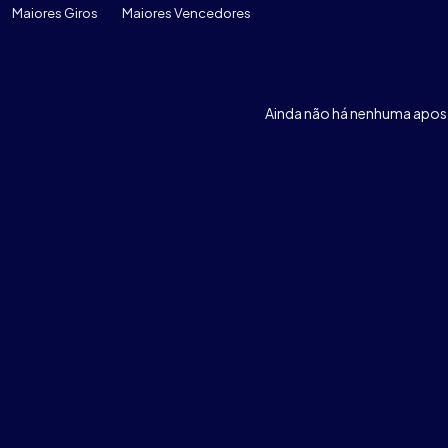
Maiores Giros
Maiores Vencedores
Ainda não há nenhuma apos