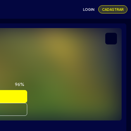
LOGIN
CADASTRAR
96%