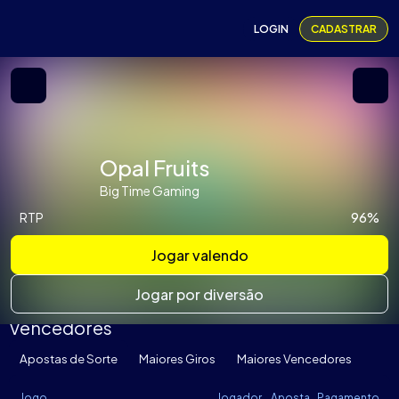
LOGIN
CADASTRAR
Opal Fruits
Big Time Gaming
RTP
96%
Jogar valendo
Jogar por diversão
Vencedores
Apostas de Sorte
Maiores Giros
Maiores Vencedores
Jogo
Jogador
Aposta
Pagamento