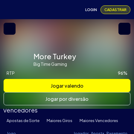
LOGIN
CADASTRAR
More Turkey
Big Time Gaming
RTP
96%
Jogar valendo
Jogar por diversão
Vencedores
Apostas de Sorte
Maiores Giros
Maiores Vencedores
Jogo
Jogador
Aposta
Pagamento