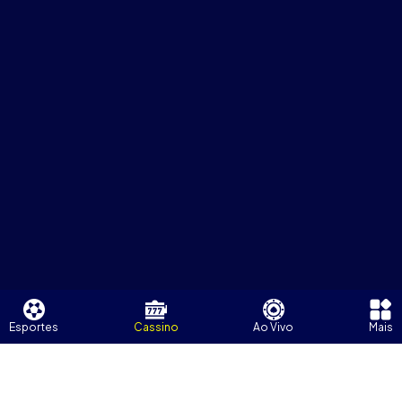
Esportes
Cassino
Ao Vivo
Mais