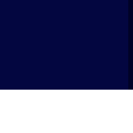
Suporte
Pagamentos
suporte@ginga.bet.br