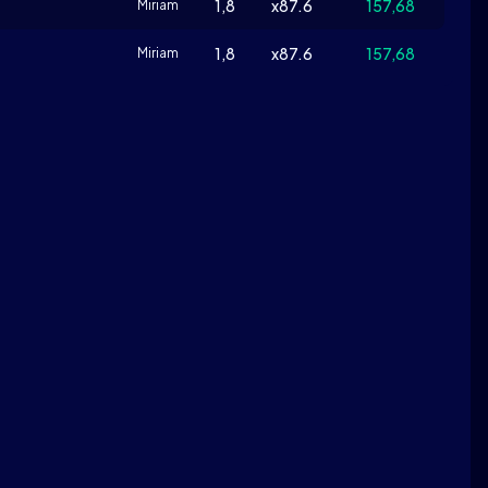
1,8
x87.6
157,68
Miriam
1,8
x87.6
157,68
Miriam