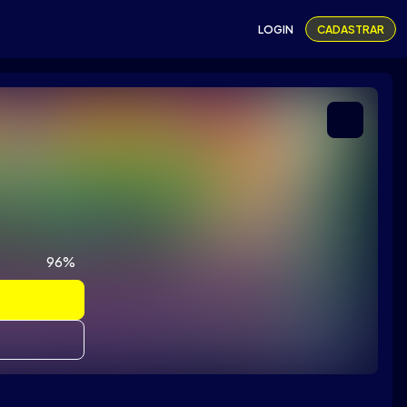
LOGIN
CADASTRAR
96%