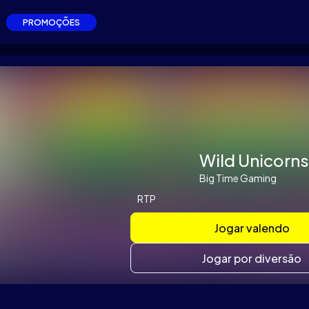
O
PROMOÇÕES
Wild Unicorns
Big Time Gaming
RTP
Jogar valendo
Jogar por diversão