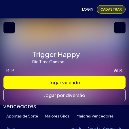
LOGIN
CADASTRAR
Trigger Happy
Big Time Gaming
RTP
96%
Jogar valendo
Jogar por diversão
Vencedores
Apostas de Sorte
Maiores Giros
Maiores Vencedores
Jogo
Jogador
Aposta
Pagamento