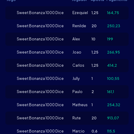
Sweet Bonanza 1000 Dice
Ezequiel
1,25
164,75
Sweet Bonanza 1000 Dice
Renilde
20
250,23
Sweet Bonanza 1000 Dice
Alex
10
199
Sweet Bonanza 1000 Dice
Joao
1,25
266,95
Sweet Bonanza 1000 Dice
Carlos
1,25
414,2
Sweet Bonanza 1000 Dice
Jully
1
100,55
Sweet Bonanza 1000 Dice
Paulo
2
161,1
Sweet Bonanza 1000 Dice
Matheus
1
254,32
Sweet Bonanza 1000 Dice
Rute
20
913,07
Sweet Bonanza 1000 Dice
Marcio
0,6
115,5