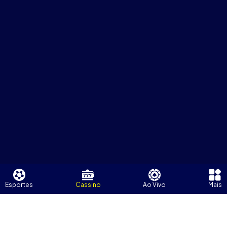
Esportes
Cassino
Ao Vivo
Mais