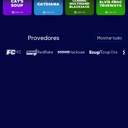
Provedores
Mostrar tudo
FC
RedRake
Hacksaw
Ezugi Oss