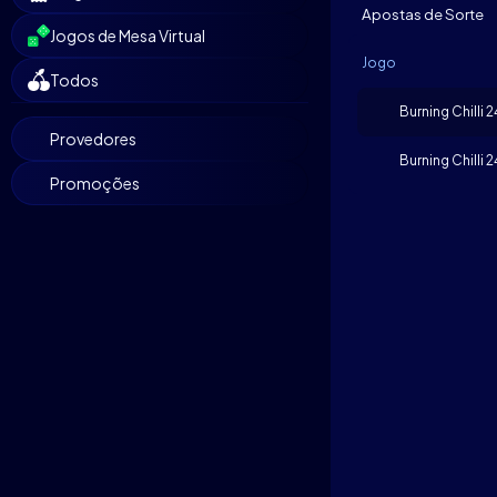
Apostas de Sorte
Jogos de Mesa Virtual
Jogo
Todos
Burning Chilli 
Provedores
Burning Chilli 
Promoções