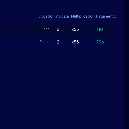
Jogador
Aposta
Multiplicador
Pagamento
2
x55
110
Luana
2
x53
106
Maria