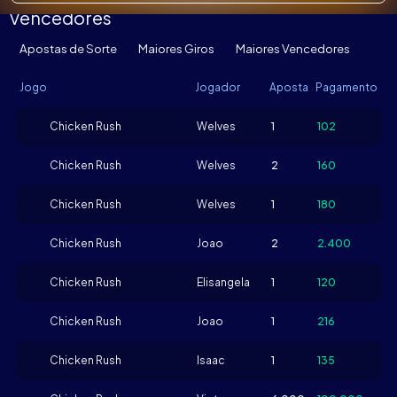
Vencedores
Apostas de Sorte
Maiores Giros
Maiores Vencedores
Jogo
Jogador
Aposta
Pagamento
Chicken Rush
Welves
1
102
Chicken Rush
Welves
2
160
Chicken Rush
Welves
1
180
Chicken Rush
Joao
2
2.400
Chicken Rush
Elisangela
1
120
Chicken Rush
Joao
1
216
Chicken Rush
Isaac
1
135