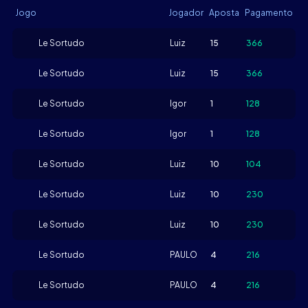
Jogo
Jogador
Aposta
Pagamento
Le Sortudo
Luiz
15
366
Le Sortudo
Luiz
15
366
Le Sortudo
Igor
1
128
Le Sortudo
Igor
1
128
Le Sortudo
Luiz
10
104
Le Sortudo
Luiz
10
230
Le Sortudo
Luiz
10
230
Le Sortudo
PAULO
4
216
Le Sortudo
PAULO
4
216