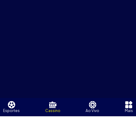
Esportes
Cassino
Ao Vivo
Mais