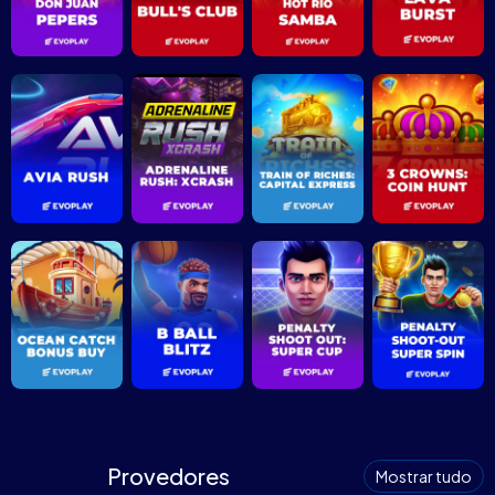
Provedores
Mostrar tudo