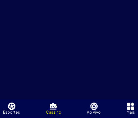
Esportes
Cassino
Ao Vivo
Mais