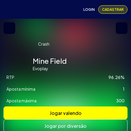
LOGIN
CADASTRAR
Crash
Mine Field
Evoplay
RTP
96.26%
Aposta mínima
1
Aposta máxima
300
Jogar valendo
Jogar por diversão