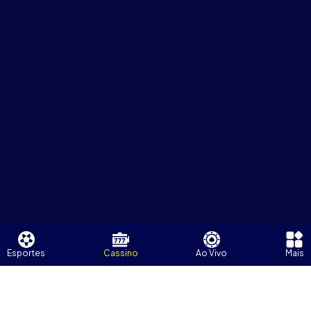
Esportes
Cassino
Ao Vivo
Mais