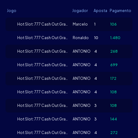
Jogo
Jogador
Aposta
Pagamento
Hot Slot: 777 Cash Out Grand Gold Edition
Marcelo
1
106
Hot Slot: 777 Cash Out Grand Gold Edition
Ronaldo
10
1.480
Hot Slot: 777 Cash Out Grand Gold Edition
ANTONIO
4
268
Hot Slot: 777 Cash Out Grand Gold Edition
ANTONIO
4
699
Hot Slot: 777 Cash Out Grand Gold Edition
ANTONIO
4
172
Hot Slot: 777 Cash Out Grand Gold Edition
ANTONIO
4
108
Hot Slot: 777 Cash Out Grand Gold Edition
ANTONIO
3
108
Hot Slot: 777 Cash Out Grand Gold Edition
ANTONIO
3
144
Hot Slot: 777 Cash Out Grand Gold Edition
ANTONIO
4
272