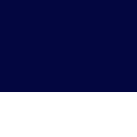
Jurídico
Jogo responsável