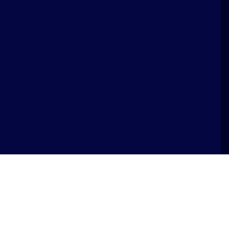
Suporte
Pagamentos
suporte@ginga.bet.br