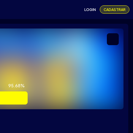
LOGIN
CADASTRAR
95.68%