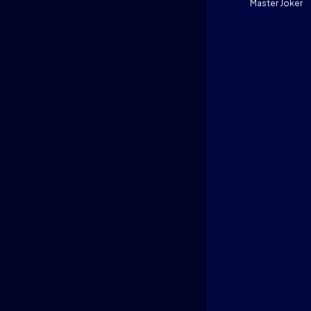
Master Joker