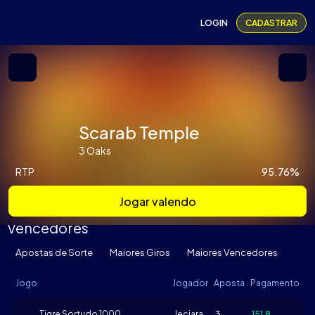
LOGIN
CADASTRAR
Scarab Temple
3 Oaks
RTP
95.76%
Jogar valendo
Vencedores
Apostas de Sorte
Maiores Giros
Maiores Vencedores
Jogo
Jogador
Aposta
Pagamento
Tigre Sortudo 1000
Jeciara
3
151,8