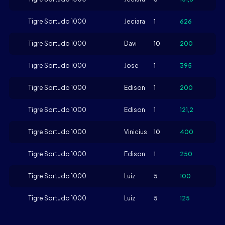
Tigre Sortudo 1000
Jeciara
1
626
Tigre Sortudo 1000
Davi
10
200
Tigre Sortudo 1000
Jose
1
395
Tigre Sortudo 1000
Edison
1
200
Tigre Sortudo 1000
Edison
1
121,2
Tigre Sortudo 1000
Vinicius
10
400
Tigre Sortudo 1000
Edison
1
250
Tigre Sortudo 1000
Luiz
5
100
Tigre Sortudo 1000
Luiz
5
125