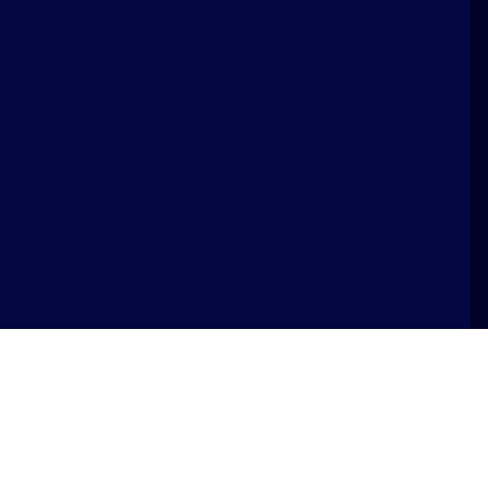
Suporte
Pagamentos
suporte@ginga.bet.br