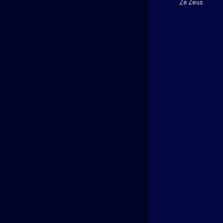
Ze Zeus