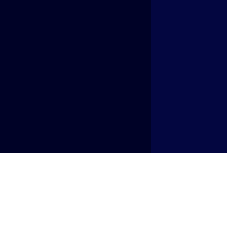
Licença
Informações
Ginga.bet.br é operada pela Jogo
Principal Ltda., inscrita no CNPJ/MF
Promoções