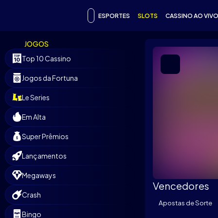
ESPORTES
SLOTS
CASSINO AO VIV
JOGOS
Top 10 Cassino
Jogos da Fortuna
Le Series
Em Alta
Super Prêmios
Lançamentos
Megaways
Vencedores
Crash
Apostas de Sorte
Bingo