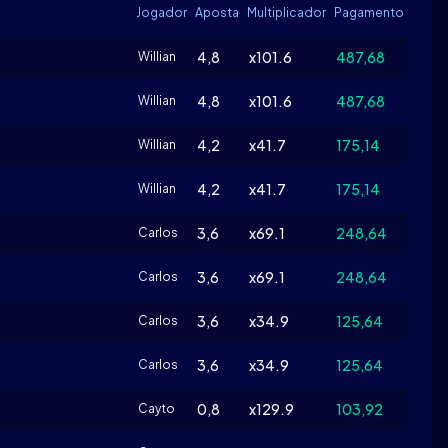
Jogador
Aposta
Multiplicador
Pagamento
4,8
x101.6
487,68
Willian
4,8
x101.6
487,68
Willian
4,2
x41.7
175,14
Willian
4,2
x41.7
175,14
Willian
3,6
x69.1
248,64
Carlos
3,6
x69.1
248,64
Carlos
3,6
x34.9
125,64
Carlos
3,6
x34.9
125,64
Carlos
0,8
x129.9
103,92
Cayto