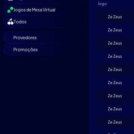
Jogo
Jogos de Mesa Virtual
Ze Zeus
Todos
Ze Zeus
Provedores
Ze Zeus
Promoções
Ze Zeus
Ze Zeus
Ze Zeus
Ze Zeus
Ze Zeus
Ze Zeus