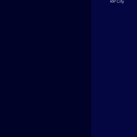
RIP City