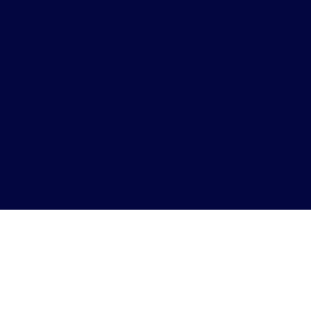
Jurídico
Jogo responsável