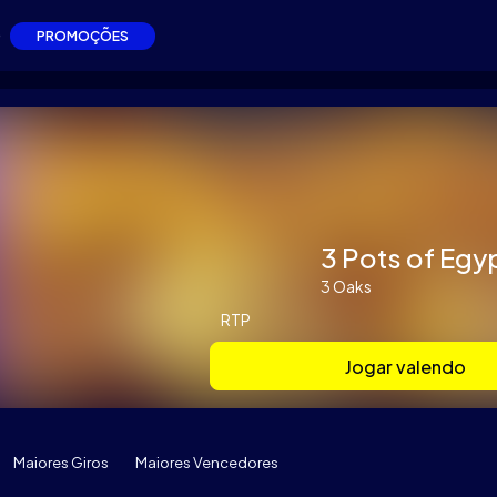
O
PROMOÇÕES
3 Pots of Egy
3 Oaks
RTP
Jogar valendo
Maiores Giros
Maiores Vencedores