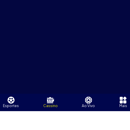
Esportes
Cassino
Ao Vivo
Mais