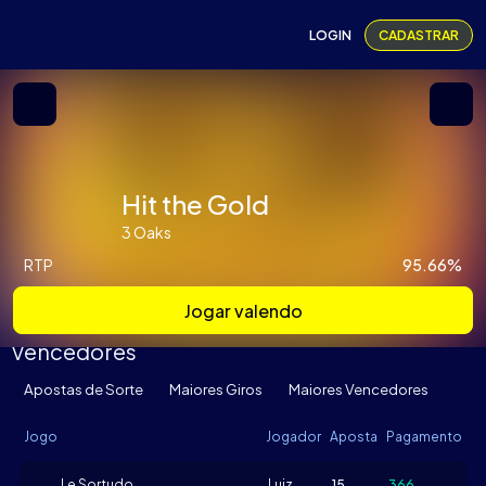
LOGIN
CADASTRAR
Hit the Gold
3 Oaks
RTP
95.66%
Jogar valendo
Vencedores
Apostas de Sorte
Maiores Giros
Maiores Vencedores
Jogo
Jogador
Aposta
Pagamento
Le Sortudo
Luiz
15
366