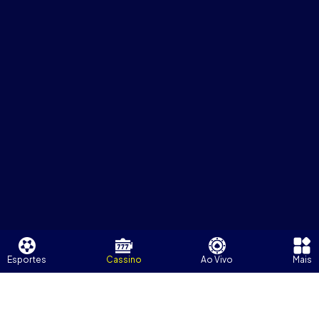
Esportes
Cassino
Ao Vivo
Mais