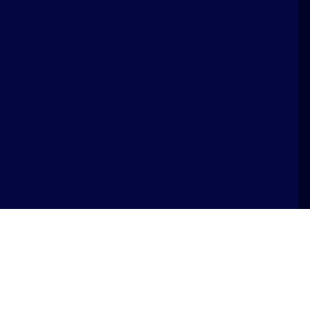
Suporte
Pagamentos
suporte@ginga.bet.br