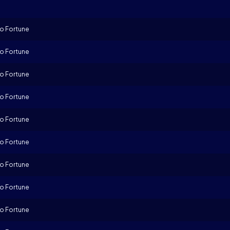
o Fortune
o Fortune
o Fortune
o Fortune
o Fortune
o Fortune
o Fortune
o Fortune
o Fortune