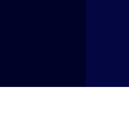
Licença
Informações
Ginga.bet.br é operada pela Jogo
Principal Ltda., inscrita no CNPJ/MF
Promoções