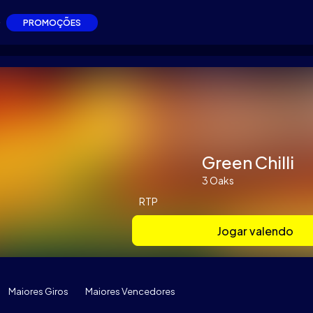
O
PROMOÇÕES
Green Chilli
3 Oaks
RTP
Jogar valendo
Maiores Giros
Maiores Vencedores