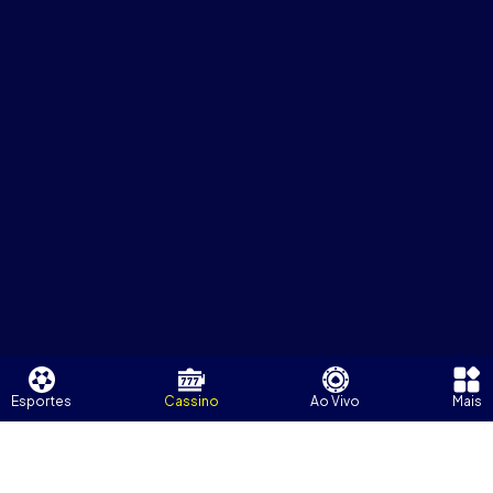
Esportes
Cassino
Ao Vivo
Mais