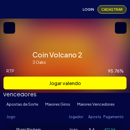
LOGIN
CADASTRAR
Coin Volcano 2
3 Oaks
RTP
95.76%
Jogar valendo
Vencedores
Apostas de Sorte
Maiores Giros
Maiores Vencedores
Jogo
Jogador
Aposta
Pagamento
Miami Mayhem
Joao
5,4
412,56