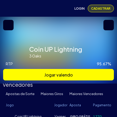
LOGIN
CADASTRAR
Coin UP Lightning
3 Oaks
RTP
95.67%
Jogar valendo
Vencedores
Apostas de Sorte
Maiores Giros
Maiores Vencedores
Jogo
Jogador
Aposta
Pagamento
Coin UP Lightning
Vagner
GIRO GRÁTIS
1.770