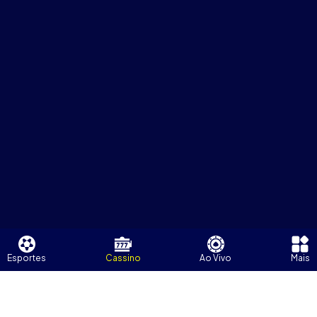
Esportes
Cassino
Ao Vivo
Mais