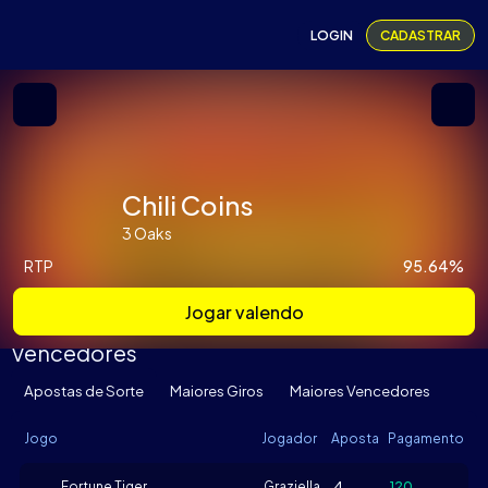
LOGIN
CADASTRAR
Chili Coins
3 Oaks
RTP
95.64%
Jogar valendo
Vencedores
Apostas de Sorte
Maiores Giros
Maiores Vencedores
Jogo
Jogador
Aposta
Pagamento
Fortune Tiger
Graziella
4
120