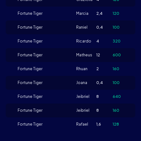
Fortune Tiger
Marcia
2,4
120
Fortune Tiger
Raniel
0,4
100
Fortune Tiger
Ricardo
4
320
Fortune Tiger
Matheus
12
600
Fortune Tiger
Rhuan
2
160
Fortune Tiger
Joana
0,4
100
Fortune Tiger
Jeibriel
8
640
Fortune Tiger
Jeibriel
8
160
Fortune Tiger
Rafael
1,6
128