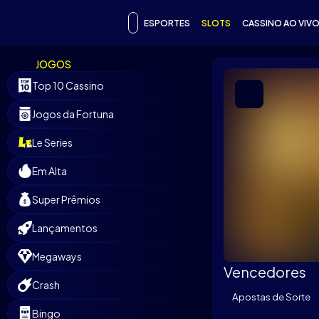
ESPORTES
SLOTS
CASSINO AO VIV
JOGOS
Top 10 Cassino
Jogos da Fortuna
Le Series
Em Alta
Super Prêmios
Lançamentos
Megaways
Vencedores
Crash
Apostas de Sorte
Bingo