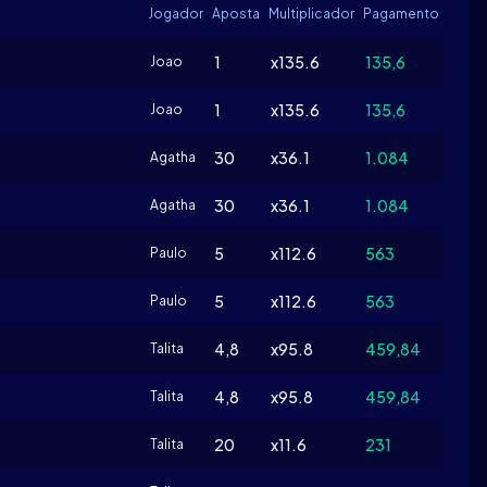
Jogador
Aposta
Multiplicador
Pagamento
1
x135.6
135,6
Joao
1
x135.6
135,6
Joao
30
x36.1
1.084
Agatha
30
x36.1
1.084
Agatha
5
x112.6
563
Paulo
5
x112.6
563
Paulo
4,8
x95.8
459,84
Talita
4,8
x95.8
459,84
Talita
20
x11.6
231
Talita