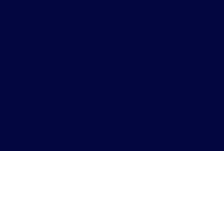
Jurídico
Jogo responsável