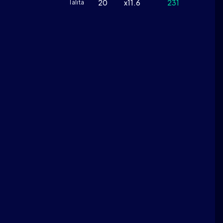
20
x11.6
231
Talita