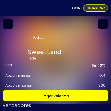
LOGIN
CADASTRAR
Todos
Sweet Land
Tada
RTP
96.42%
Aposta mínima
0.4
Aposta máxima
200
Jogar valendo
Vencedores